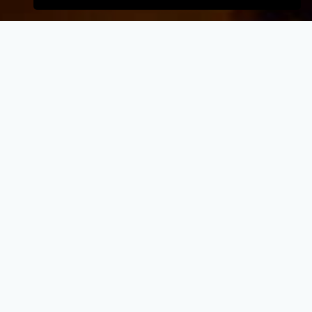
VELKOMMEN TIL
Auning Pita & Burgerbar
- Når vi laver mad til vores kunder, lægger vi
vægt på kvalitet, service og renlighed.
- Stort udvalg i lækre oplevelser for ganen.
- Udsøgte råvarer og en nænsom stræben
efter det perfekte sikrer en oplevelse udover
det sædvanglige.
- Personlig betjening med et smil