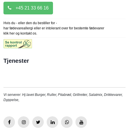
+45 21 33 66 16
Hvis du - eller den du bestiller for -
har fødevareallergi eller er intolerant over for bestemte fødevarer
klik her og kontakt os.
Tjenester
Vi serverer:
Hj.lavet Burger
,
Ruller
,
Pitabrød
,
Grillretter
,
Salatmix
,
Drikkevarer
,
Dyppelse
,