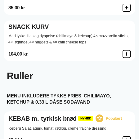
85,00 kr.
SNACK KURV
Med tykke fries og dyppelse (chilimayo & ketchup) 4× mozzarella sticks,
4× løgringe, 4× nuggets & 4× chili cheese tops
104,00 kr.
Ruller
MENU INKLUDERE TYKKE FRIES, CHILIMAYO,
KETCHUP & 0,33 L DÅSE SODAVAND
KEBAB m. tyrkisk brød
Populært
NYHED
Iceberg Salat,
agurk,
tomat,
rødløg,
creme fraiche dressing.