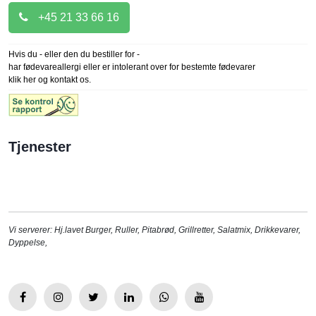
+45 21 33 66 16
Hvis du - eller den du bestiller for -
har fødevareallergi eller er intolerant over for bestemte fødevarer
klik her og kontakt os.
Tjenester
Vi serverer:
Hj.lavet Burger
,
Ruller
,
Pitabrød
,
Grillretter
,
Salatmix
,
Drikkevarer
,
Dyppelse
,