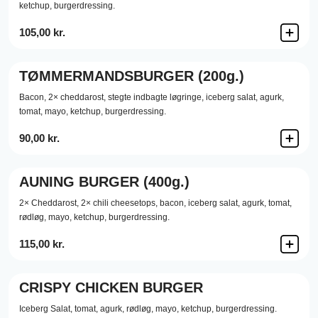
ketchup,
burgerdressing.
105,00 kr.
TØMMERMANDSBURGER (200g.)
Bacon,
2× cheddarost,
stegte indbagte løgringe,
iceberg salat,
agurk,
tomat,
mayo,
ketchup,
burgerdressing.
90,00 kr.
AUNING BURGER (400g.)
2× Cheddarost,
2× chili cheesetops,
bacon,
iceberg salat,
agurk,
tomat,
rødløg,
mayo,
ketchup,
burgerdressing.
115,00 kr.
CRISPY CHICKEN BURGER
Iceberg Salat,
tomat,
agurk,
rødløg,
mayo,
ketchup,
burgerdressing.