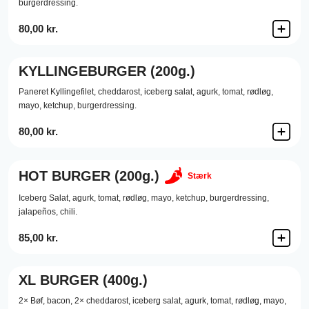
burgerdressing.
80,00 kr.
KYLLINGEBURGER (200g.)
Paneret Kyllingefilet,
cheddarost,
iceberg salat,
agurk,
tomat,
rødløg,
mayo,
ketchup,
burgerdressing.
80,00 kr.
HOT BURGER (200g.)
Stærk
Iceberg Salat,
agurk,
tomat,
rødløg,
mayo,
ketchup,
burgerdressing,
jalapeños,
chili.
85,00 kr.
XL BURGER (400g.)
2× Bøf,
bacon,
2× cheddarost,
iceberg salat,
agurk,
tomat,
rødløg,
mayo,