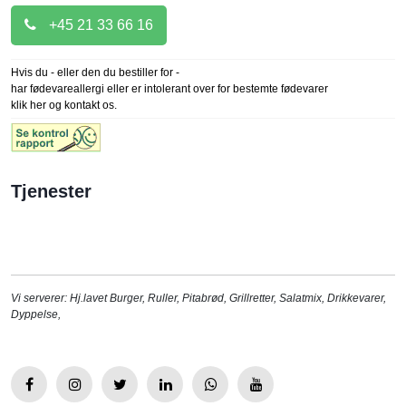
+45 21 33 66 16
Hvis du - eller den du bestiller for -
har fødevareallergi eller er intolerant over for bestemte fødevarer
klik her og kontakt os.
Tjenester
Vi serverer:
Hj.lavet Burger
,
Ruller
,
Pitabrød
,
Grillretter
,
Salatmix
,
Drikkevarer
,
Dyppelse
,