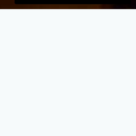
VELKOMMEN TIL
Auning Pita & Burgerbar
- Når vi laver mad til vores kunder, lægger vi
vægt på kvalitet, service og renlighed.
- Stort udvalg i lækre oplevelser for ganen.
- Udsøgte råvarer og en nænsom stræben
efter det perfekte sikrer en oplevelse udover
det sædvanglige.
- Personlig betjening med et smil